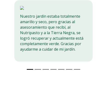
Nuestro jardín estaba totalmente
Es l
amarillo y seco, pero gracias al
mi c
asesoramiento que recibí, al
trab
Nutripasto y a la Tierra Negra, se
empe
logró recuperar y actualmente está
Nutr
completamente verde. Gracias por
siem
ayudarme a cuidar de mi jardín.
las 
a rel
jard
resu