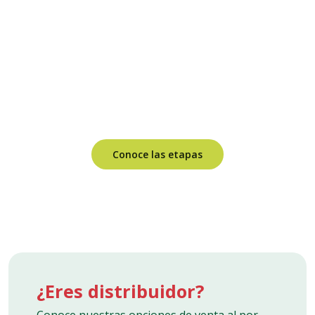
Optimiza el cuidado de tus
plantas con nuestro Plan
de Fertilización
personalizado.
Guía esencial para un crecimiento vigoroso y
saludable en cada etapa de tus plantas.
Conoce las etapas